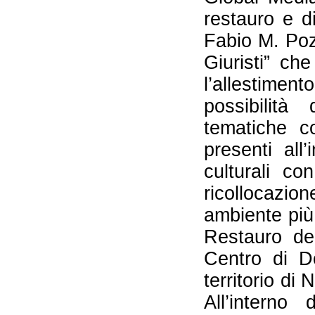
restauro e 
Fabio M. Pozz
Giuristi” ch
l’allestim
possibilit
tematiche c
presenti all
culturali co
ricollocazio
ambiente più 
Restauro del
Centro di D
territorio di 
All’interno 