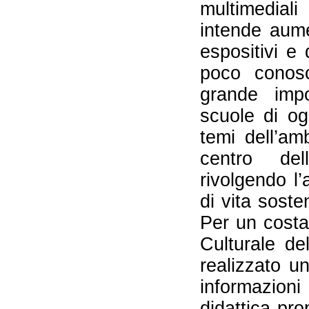
multimedial
intende aume
espositivi e 
poco conosc
grande impor
scuole di og
temi dell’am
centro del
rivolgendo l
di vita soste
Per un costa
Culturale de
realizzato u
informazioni
didattica pr