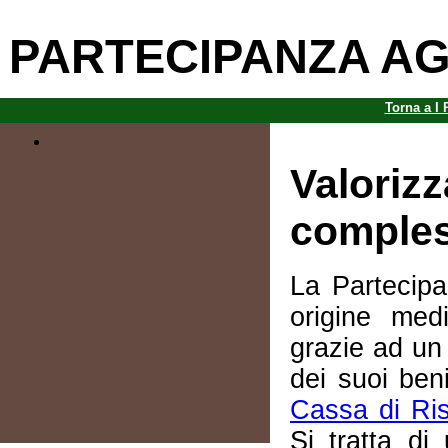
PARTECIPANZA AG
Torna a I 
Valorizz
comples
La Partecipa
origine med
grazie ad un 
dei suoi beni
Cassa di Ri
Si tratta di