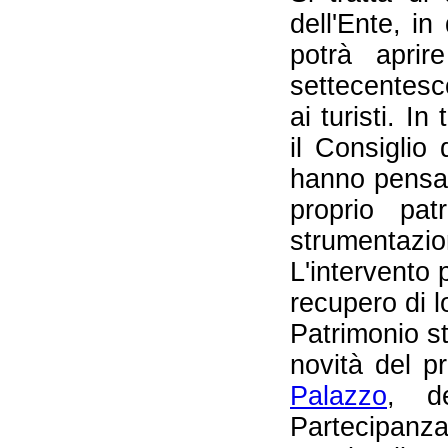
dell'Ente, i
potrà aprir
settecentesco
ai turisti. I
il Consiglio
hanno pensat
proprio pat
strumentaz
L'intervento 
recupero di l
Patrimonio st
novità del p
Palazzo
, d
Partecipanza 