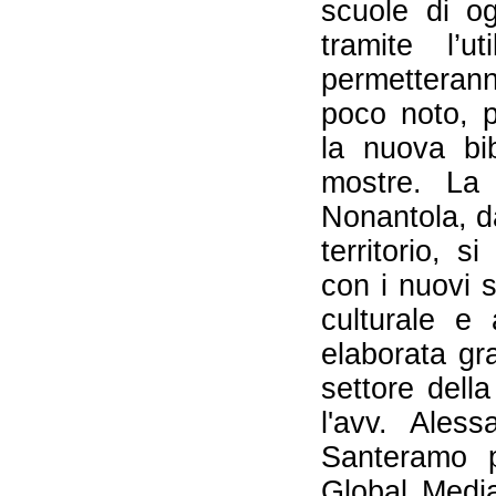
scuole di og
tramite l’u
permetteran
poco noto, p
la nuova bib
mostre. La
Nonantola, d
territorio, s
con i nuovi s
culturale e 
elaborata gra
settore dell
l'avv. Ales
Santeramo 
Global Media